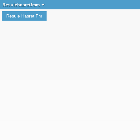
Chat oluşturmak
Resulehasretfmm
Resule Hasret Fm